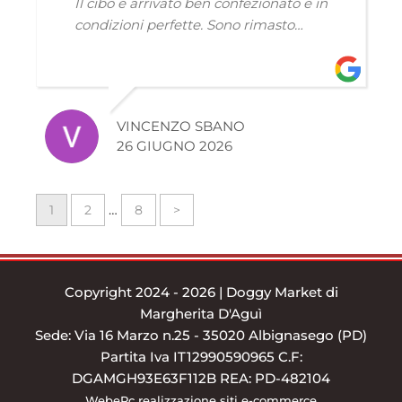
Il cibo è arrivato ben confezionato e in
condizioni perfette. Sono rimasto
soddisfatto del mio acquisto e
sicuramente prenderò in considerazione
DoggyMarket anche per i prossimi
ordini.
VINCENZO SBANO
26 GIUGNO 2026
…
1
2
8
>
Copyright 2024 - 2026 | Doggy Market di
Margherita D'Aguì
Sede: Via 16 Marzo n.25 - 35020 Albignasego (PD)
Partita Iva IT12990590965 C.F:
DGAMGH93E63F112B REA: PD-482104
WebePc
realizzazione siti e-commerce