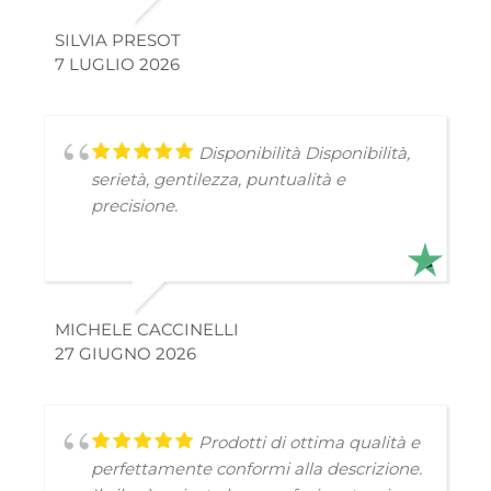
scongelata. Mi dispiace perché finora ero
SILVIA PRESOT
molto contenta del servizio, ma questa
7 LUGLIO 2026
volta non posso darvi il voto migliore...
Disponibilità
Disponibilità,
serietà, gentilezza, puntualità e
precisione.
MICHELE CACCINELLI
27 GIUGNO 2026
Prodotti di ottima qualità e
perfettamente conformi alla descrizione.