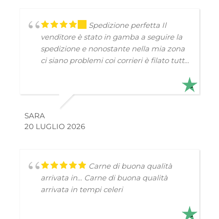
Spedizione perfetta
Il
venditore è stato in gamba a seguire la
spedizione e nonostante nella mia zona
ci siano problemi coi corrieri è filato tutto
liscio. La carne sembra di ottima qualità,
anche se uno dei miei cani dal palato
delicato sta impiegando più del previsto
ad abituarsi al cambio di fornitura.
SARA
20 LUGLIO 2026
Carne di buona qualità
arrivata in…
Carne di buona qualità
arrivata in tempi celeri