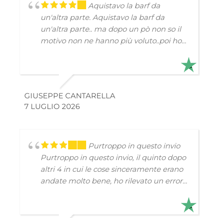
Aquistavo la barf da
un'altra parte.
Aquistavo la barf da
un'altra parte.. ma dopo un pò non so il
motivo non ne hanno più voluto..poi ho
visto la vostra pubblicità su instagram.
Ero un po scettico con la esperienza
passata.se non gli sarebbe piaciuto
anche questo..fino ad ora lo mangiano
GIUSEPPE CANTARELLA
tranquillamente i miei due bulldog
7 LUGLIO 2026
francesi.. speriamo che continui così.. se
dovesse piacere senza problemi farò un
altro ordine..
Purtroppo in questo invio
Purtroppo in questo invio, il quinto dopo
altri 4 in cui le cose sinceramente erano
andate molto bene, ho rilevato un errore
nella fornitura e a causa del poco
ghiaccio presente nella scatola, una
parte della merce era parzialmente