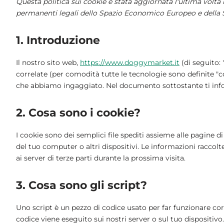
Questa politica sui cookie è stata aggiornata l'ultima volta i
permanenti legali dello Spazio Economico Europeo e della S
1. Introduzione
Il nostro sito web,
https://www.doggymarket.it
(di seguito: 
correlate (per comodità tutte le tecnologie sono definite "co
che abbiamo ingaggiato. Nel documento sottostante ti info
2. Cosa sono i cookie?
I cookie sono dei semplici file spediti assieme alle pagine di
del tuo computer o altri dispositivi. Le informazioni raccolt
ai server di terze parti durante la prossima visita.
3. Cosa sono gli script?
Uno script è un pezzo di codice usato per far funzionare co
codice viene eseguito sui nostri server o sul tuo dispositivo.