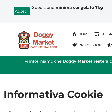
Spedizione
minima congelato 7kg
Accedi
Vai
al
contenuto
HOME
CHI S
PROMOZIONI
vi informiamo che
Doggy Market resterà ch
Informativa Cookie