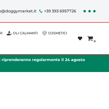
fo@doggymarket.it
+39 393 6957726
RI
OLI CALMANTI
COSMETICI
0
ni riprenderanno regolarmente il 24 agosto