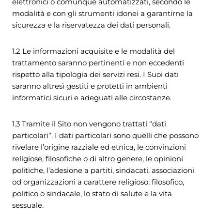
elettronici o comunque automatizzati, secondo le
modalità e con gli strumenti idonei a garantirne la
sicurezza e la riservatezza dei dati personali.
1.2 Le informazioni acquisite e le modalità del
trattamento saranno pertinenti e non eccedenti
rispetto alla tipologia dei servizi resi. I Suoi dati
saranno altresì gestiti e protetti in ambienti
informatici sicuri e adeguati alle circostanze.
1.3 Tramite il Sito non vengono trattati “dati
particolari”. I dati particolari sono quelli che possono
rivelare l’origine razziale ed etnica, le convinzioni
religiose, filosofiche o di altro genere, le opinioni
politiche, l’adesione a partiti, sindacati, associazioni
od organizzazioni a carattere religioso, filosofico,
politico o sindacale, lo stato di salute e la vita
sessuale.