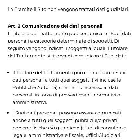
1.4 Tramite il Sito non vengono trattati dati giudiziari.
Art. 2 Comunicazione dei dati personali
Il Titolare del Trattamento può comunicare i Suoi dati
personali a categorie determinate di soggetti. Di
seguito vengono indicati i soggetti ai quali il Titolare
del Trattamento si riserva di comunicare i Suoi dati:
Il Titolare del Trattamento può comunicare i Suoi
dati personali a tutti quei soggetti (ivi incluse le
Pubbliche Autorità) che hanno accesso ai dati
personali in forza di provvedimenti normativi o
amministrativi.
I Suoi dati personali possono essere comunicati
anche a tutti quei soggetti pubblici e/o privati,
persone fisiche e/o giuridiche (studi di consulenza
legale, amministrativa e fiscale, Uffici Giudiziari,