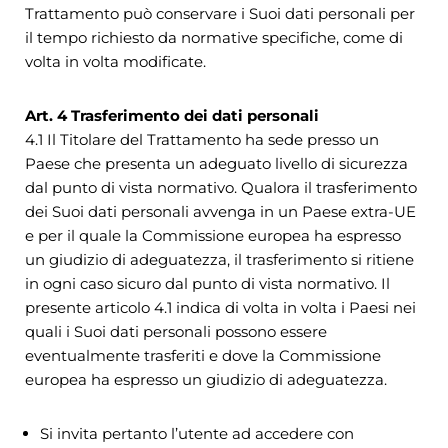
Trattamento può conservare i Suoi dati personali per
il tempo richiesto da normative specifiche, come di
volta in volta modificate.
Art. 4 Trasferimento dei dati personali
4.1 Il Titolare del Trattamento ha sede presso un
Paese che presenta un adeguato livello di sicurezza
dal punto di vista normativo. Qualora il trasferimento
dei Suoi dati personali avvenga in un Paese extra-UE
e per il quale la Commissione europea ha espresso
un giudizio di adeguatezza, il trasferimento si ritiene
in ogni caso sicuro dal punto di vista normativo. Il
presente articolo 4.1 indica di volta in volta i Paesi nei
quali i Suoi dati personali possono essere
eventualmente trasferiti e dove la Commissione
europea ha espresso un giudizio di adeguatezza.
Si invita pertanto l’utente ad accedere con