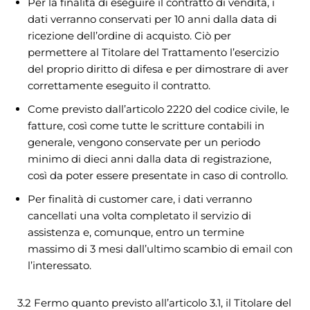
Per la finalità di eseguire il contratto di vendita, i
dati verranno conservati per 10 anni dalla data di
ricezione dell’ordine di acquisto. Ciò per
permettere al Titolare del Trattamento l’esercizio
del proprio diritto di difesa e per dimostrare di aver
correttamente eseguito il contratto.
Come previsto dall’articolo 2220 del codice civile, le
fatture, così come tutte le scritture contabili in
generale, vengono conservate per un periodo
minimo di dieci anni dalla data di registrazione,
così da poter essere presentate in caso di controllo.
Per finalità di customer care, i dati verranno
cancellati una volta completato il servizio di
assistenza e, comunque, entro un termine
massimo di 3 mesi dall’ultimo scambio di email con
l’interessato.
3.2 Fermo quanto previsto all’articolo 3.1, il Titolare del