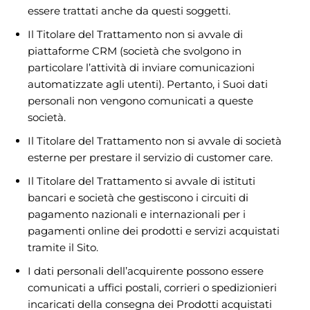
essere trattati anche da questi soggetti.
Il Titolare del Trattamento non si avvale di
piattaforme CRM (società che svolgono in
particolare l’attività di inviare comunicazioni
automatizzate agli utenti). Pertanto, i Suoi dati
personali non vengono comunicati a queste
società.
Il Titolare del Trattamento non si avvale di società
esterne per prestare il servizio di customer care.
Il Titolare del Trattamento si avvale di istituti
bancari e società che gestiscono i circuiti di
pagamento nazionali e internazionali per i
pagamenti online dei prodotti e servizi acquistati
tramite il Sito.
I dati personali dell’acquirente possono essere
comunicati a uffici postali, corrieri o spedizionieri
incaricati della consegna dei Prodotti acquistati