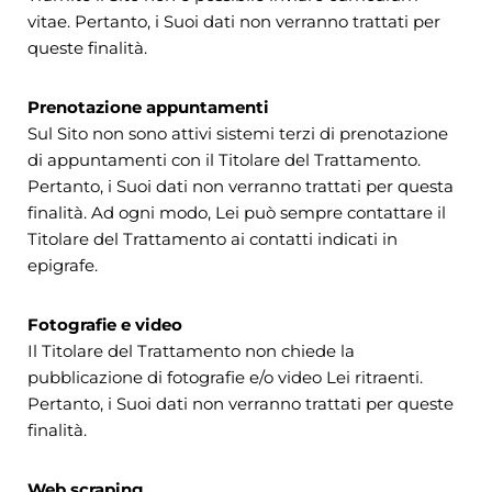
vitae. Pertanto, i Suoi dati non verranno trattati per
queste finalità.
Prenotazione appuntamenti
Sul Sito non sono attivi sistemi terzi di prenotazione
di appuntamenti con il Titolare del Trattamento.
Pertanto, i Suoi dati non verranno trattati per questa
finalità. Ad ogni modo, Lei può sempre contattare il
Titolare del Trattamento ai contatti indicati in
epigrafe.
Fotografie e video
Il Titolare del Trattamento non chiede la
pubblicazione di fotografie e/o video Lei ritraenti.
Pertanto, i Suoi dati non verranno trattati per queste
finalità.
Web scraping