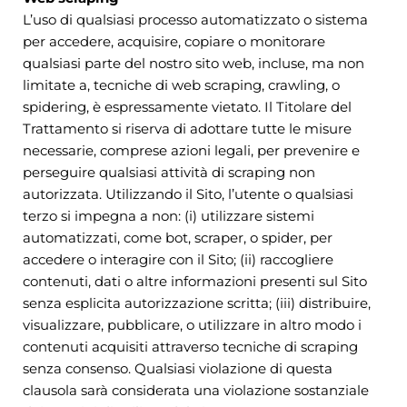
L’uso di qualsiasi processo automatizzato o sistema
per accedere, acquisire, copiare o monitorare
qualsiasi parte del nostro sito web, incluse, ma non
limitate a, tecniche di web scraping, crawling, o
spidering, è espressamente vietato. Il Titolare del
Trattamento si riserva di adottare tutte le misure
necessarie, comprese azioni legali, per prevenire e
perseguire qualsiasi attività di scraping non
autorizzata. Utilizzando il Sito, l’utente o qualsiasi
terzo si impegna a non: (i) utilizzare sistemi
automatizzati, come bot, scraper, o spider, per
accedere o interagire con il Sito; (ii) raccogliere
contenuti, dati o altre informazioni presenti sul Sito
senza esplicita autorizzazione scritta; (iii) distribuire,
visualizzare, pubblicare, o utilizzare in altro modo i
contenuti acquisiti attraverso tecniche di scraping
senza consenso. Qualsiasi violazione di questa
clausola sarà considerata una violazione sostanziale