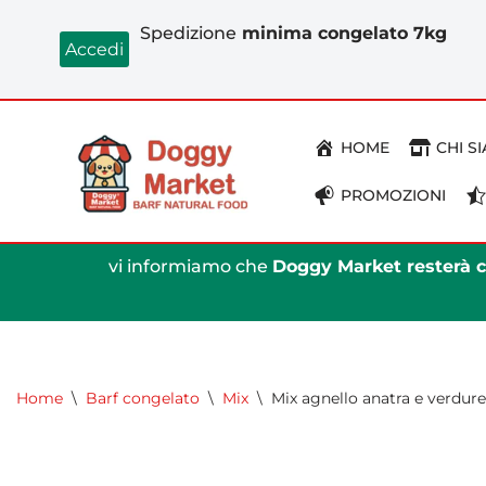
Spedizione
minima congelato 7kg
Accedi
Vai
al
contenuto
HOME
CHI S
PROMOZIONI
vi informiamo che
Doggy Market resterà ch
Home
\
Barf congelato
\
Mix
\
Mix agnello anatra e verdure