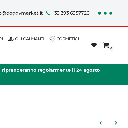
fo@doggymarket.it
+39 393 6957726
RI
OLI CALMANTI
COSMETICI
0
ni riprenderanno regolarmente il 24 agosto