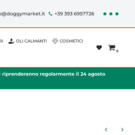
fo@doggymarket.it
+39 393 6957726
RI
OLI CALMANTI
COSMETICI
0
ni riprenderanno regolarmente il 24 agosto