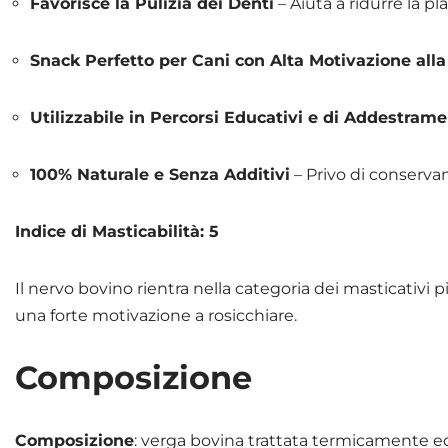
Favorisce la Pulizia dei Denti
– Aiuta a ridurre la pl
Snack Perfetto per Cani con Alta Motivazione all
Utilizzabile in Percorsi Educativi e di Addestram
100% Naturale e Senza Additivi
– Privo di conservant
Indice di Masticabilità: 5
Il nervo bovino rientra nella categoria dei masticativi 
una forte motivazione a rosicchiare.
Composizione
Composizione
: verga bovina trattata termicamente ed