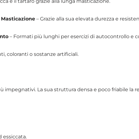
acca e il tartaro grazie alla lunga masticazione.
a Masticazione
– Grazie alla sua elevata durezza e resisten
ento
– Formati più lunghi per esercizi di autocontrollo e 
i, coloranti o sostanze artificiali.
più impegnativi. La sua struttura densa e poco friabile la
 essiccata.