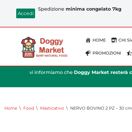
Spedizione
minima congelato 7kg
Accedi
Vai
al
contenuto
HOME
CHI S
PROMOZIONI
vi informiamo che
Doggy Market resterà ch
Home
\
Food
\
Masticativo
\
NERVO BOVINO 2 PZ – 30 cm