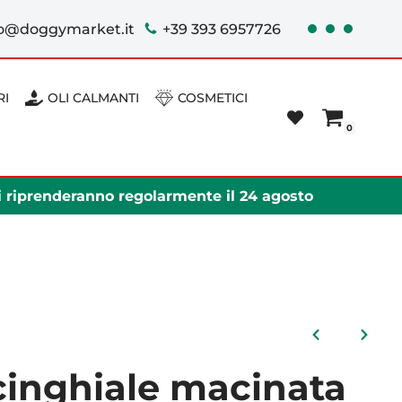
fo@doggymarket.it
+39 393 6957726
RI
OLI CALMANTI
COSMETICI
0
ni riprenderanno regolarmente il 24 agosto
cinghiale macinata