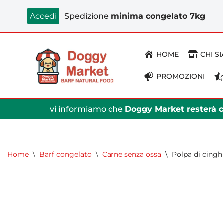
Accedi
Spedizione
minima congelato 7kg
Vai
al
HOME
CHI S
contenuto
PROMOZIONI
vi informiamo che
Doggy Market resterà ch
Home
\
Barf congelato
\
Carne senza ossa
\
Polpa di cingh