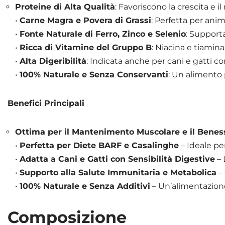
Proteine di Alta Qualità
: Favoriscono la crescita e
•
Carne Magra e Povera di Grassi
: Perfetta per ani
•
Fonte Naturale di Ferro, Zinco e Selenio
: Supporta
•
Ricca di Vitamine del Gruppo B
: Niacina e tiamin
•
Alta Digeribilità
: Indicata anche per cani e gatti co
•
100% Naturale e Senza Conservanti
: Un alimento p
Benefici Principali
Ottima per il Mantenimento Muscolare e il Benes
•
Perfetta per Diete BARF e Casalinghe
– Ideale pe
•
Adatta a Cani e Gatti con Sensibilità Digestive
– 
•
Supporto alla Salute Immunitaria e Metabolica
– 
•
100% Naturale e Senza Additivi
– Un’alimentazione
Composizione