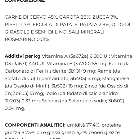
COMPOSIZIONE:
CARNE DI CERVO 45%, CAROTA 28%, ZUCCA 7%,
PISELLI 7%, FECOLA DI PATATE, PATATA 2,8%, OLIO DI
GIRASOLE E SEMI DI LINO, SALI MINERALI,
ROSMARINO 0,01%
Additivi per kg
Vitamina A (3a672a) 6.600 UI; Vitamina
D3 (3a671) 440 UI; Vitamina E (3a700) 55 mg; Ferro (da
Carbonato di Fe(II) siderite; 3b101) 9 mg; Rame (da
Solfato di Cu(II) pentaidrato; 3b405) 4 mg; Manganese
(da Ossido di Mn(II); 3b502) 18 mg; Zinco (da Ossido di
Zn; 3b603) 13 mg; Iodio (da Iodato di calcio anidro;
3b203) 0,33 mg; Selenio (da Selenito di sodio; 3b802)
0,04 mg.
COMPONENTI ANALITICI:
umidità 77,4%, proteina
grezza 8,75%, oli e grassi grezzi 5,2%, ceneri grezze