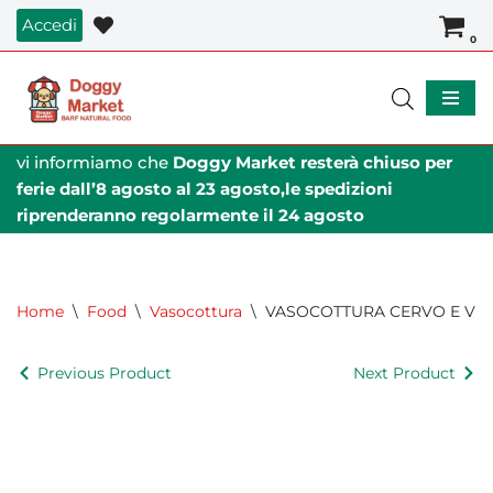
Accedi
0
Vai
al
contenuto
vi informiamo che
Doggy Market resterà chiuso per
ferie dall’8 agosto al 23 agosto,le spedizioni
riprenderanno regolarmente il 24 agosto
Home
\
Food
\
Vasocottura
\
VASOCOTTURA CERVO E VER
Previous Product
Next Product