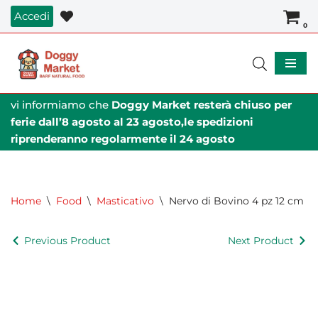
Accedi
0
Vai
al
contenuto
vi informiamo che
Doggy Market resterà chiuso per
ferie dall’8 agosto al 23 agosto,le spedizioni
riprenderanno regolarmente il 24 agosto
Home
\
Food
\
Masticativo
\
Nervo di Bovino 4 pz 12 cm
Previous Product
Next Product